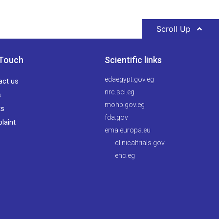
Scroll Up
 Touch
Scientific links
edaegypt.gov.eg
act us
nrc.sci.eg
s
mohp.gov.eg
ts
fda.gov
laint
ema.europa.eu
clinicaltrials.gov
ehc.eg