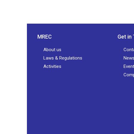
MREC
Get in
About us
Cont
Laws & Regulations
New
Activities
Even
Comp