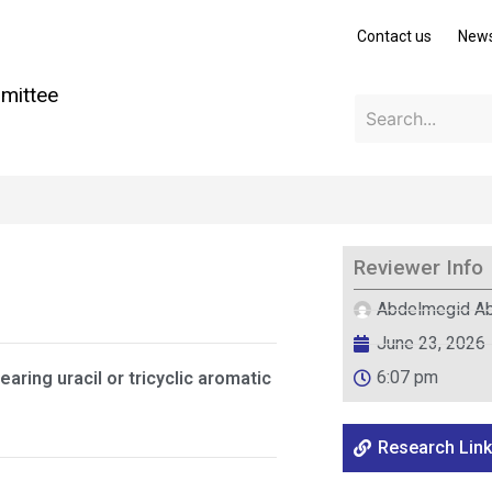
Contact us
New
mittee
Reviewer Info
Abdelmegid A
June 23, 2026
6:07 pm
earing uracil or tricyclic aromatic
Research Link