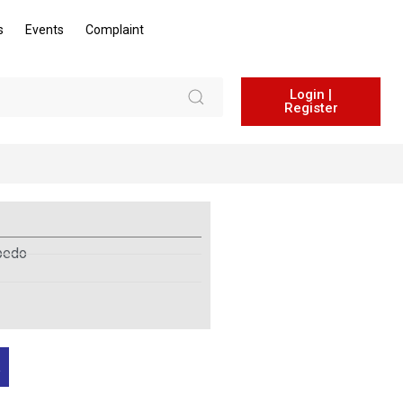
s
Events
Complaint
Login |
Register
bedo