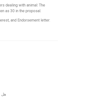
rs dealing with animal: The
ten as 30 in the proposal.
erest, and Endorsement letter:
هل ا