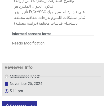
وأقترح كلمة (فك ارتباط) بدلا من (إزالة)
فيكون العنوان المقترح هو
تأثير ليزر Er,Cr:YSGG على فك ارتباط سيراميك
ثنائي سيليكات الليثيوم بدرجات شفافية مختلفة
باستخدام قياسات مختلفة (دراسة معملية)
Informed consent form:
Needs Modification
Reviewer Info
Mohammed Khedr
November 25, 2024
5:11 pm