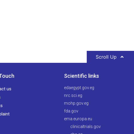
Scroll Up
 Touch
Scientific links
edaegypt.gov.eg
act us
nrc.sci.eg
s
mohp.gov.eg
ts
fda.gov
laint
ema.europa.eu
clinicaltrials.gov