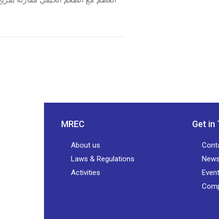
MREC
Get in
About us
Cont
Laws & Regulations
New
Activities
Even
Comp