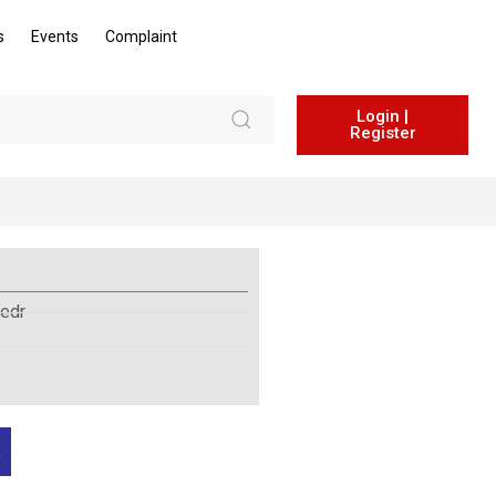
s
Events
Complaint
Login |
Register
edr