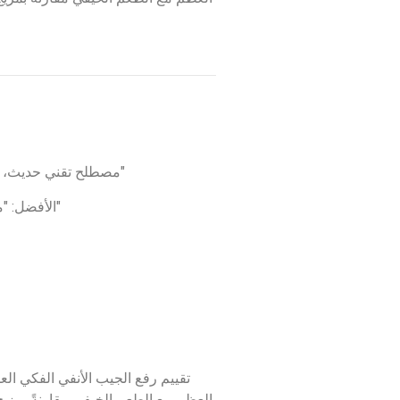
Osseodensification مصطلح تقني حديث، فالأفضل أن يقال: "بتقنية تكثيف العظم"
Autogenous–Xenograft: الأفضل: "مزيج الطعم الذاتي والطعم الأجنبي"
تقييم رفع الجيب الأنفي الفكي ال
العظم مع الطعم الخيفي مقارنةً بمزيج