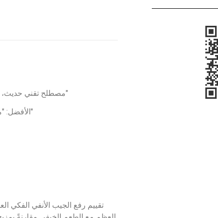
Osseodensification مصطلح تقني حديث، فالأفضل أن يقال: "بتقنية تكثيف العظم"
Autogenous–Xenograft: الأفضل: "مزيج الطعم الذاتي والطعم الأجنبي"
تقييم رفع الجيب الأنفي الفكي ال
العظم مع الطعم الخيفي مقارنةً بمزيج