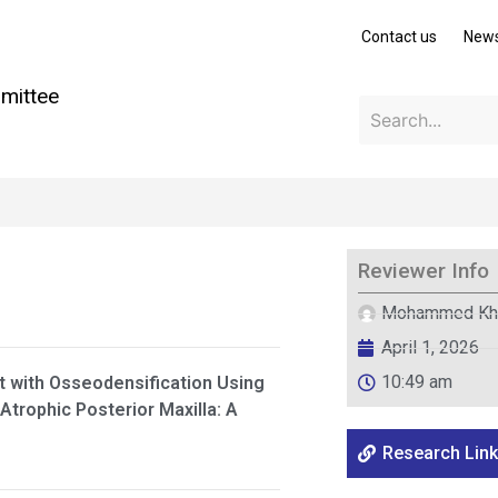
Contact us
New
mittee
Reviewer Info
Mohammed Kh
April 1, 2026
10:49 am
ft with Osseodensification Using
trophic Posterior Maxilla: A
Research Link