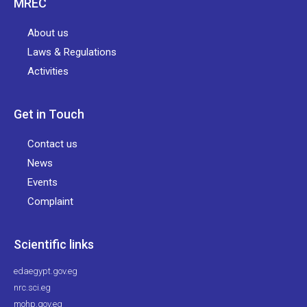
MREC
About us
Laws & Regulations
Activities
Get in Touch
Contact us
News
Events
Complaint
Scientific links
edaegypt.gov.eg
nrc.sci.eg
mohp.gov.eg