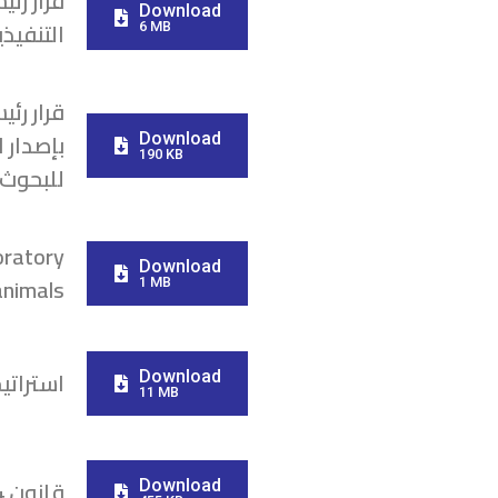
Download
التنفيذية لقا
6 MB
بإصدار 
Download
190 KB
للبحوث
oratory
Download
animals
1 MB
استراتيجي
Download
11 MB
قانون 214 لسنة 2020
Download