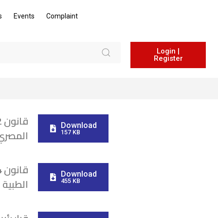
s
Events
Complaint
Login |
Register
Download
المصري
157 KB
Download
الطبية ا
455 KB